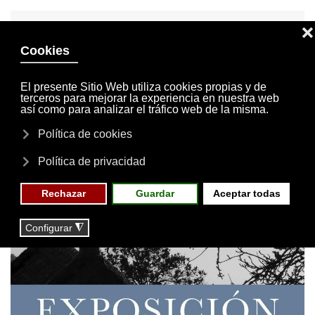
INVITACIONES
MI CUENTA
Skip to main content
MENÚ
EVENTOS
RESERVAS