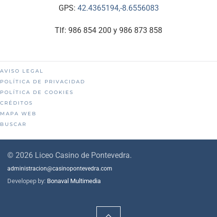
GPS:
42.4365194,-8.6556083
Tlf: 986 854 200 y 986 873 858
AVISO LEGAL
POLÍTICA DE PRIVACIDAD
POLÍTICA DE COOKIES
CRÉDITOS
MAPA WEB
BUSCAR
©
2026
Liceo Casino de Pontevedra.
administracion@casinopontevedra.com
Developep by:
Bonaval Multimedia