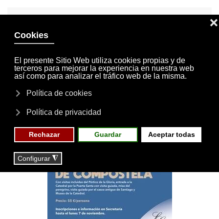
INVITACIONES
MI CUENTA
Skip to main content
MENÚ
EVENTOS
RESERVAS