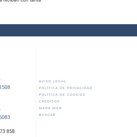
)
AVISO LEGAL
51508
POLÍTICA DE PRIVACIDAD
POLÍTICA DE COOKIES
CRÉDITOS
MAPA WEB
)
BUSCAR
56083
873 858