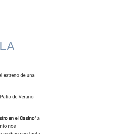
LA
el estreno de una
l Patio de Verano
tro en el Casino
" a
ento nos
a reciban con tanta