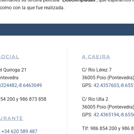
 como con la que fue realizada.
SOCIAL
A CAEIRA
l Quiroga 21
C/ Río Lérez 7
ntevedra
36005 Poio (Pontevedra
4324482,-8.6463049
GPS:
42.4357603,-8.65
854 200 y 986 873 858
C/ Río Ulla 2
36005 Poio (Pontevedra
GPS:
42.4365194,-8.65
URANTE
Tlf: 986 854 200 y 986 
:
+34 620 589 487