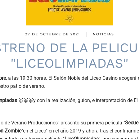
27 DE OCTUBRE DE 2021
NOTICIAS
STRENO DE LA PELICU
"LICEOLIMPIADAS"
bre
, a las 19:30 horas. El Salón Noble del Liceo Casino acogerá 
stro patio de verano.
mpiadas
🥇🥈🥉y con la realización, guion, e interpretación de E
io de Verano Producciones" presentó su primera película "
Secues
ón Zombie
"en el Liceo" en el año 2019 y ahora tras el confinami
entarles su tercera película "
LiceOlimpiadas
", que esperamos l