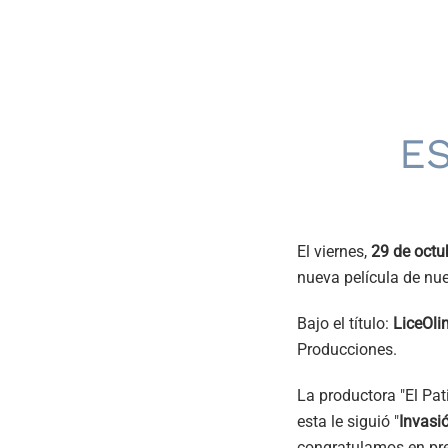
E
El viernes,
29 de octu
nueva película de nue
Bajo el título:
LiceOli
Producciones.
La productora "El Pat
esta le siguió "
Invasi
congratulamos en pres