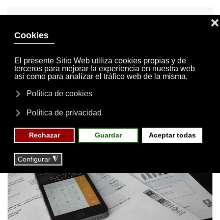
INVITACIONES
MI CUENTA
Skip to main content
MENÚ
EVENTOS
RESERVAS