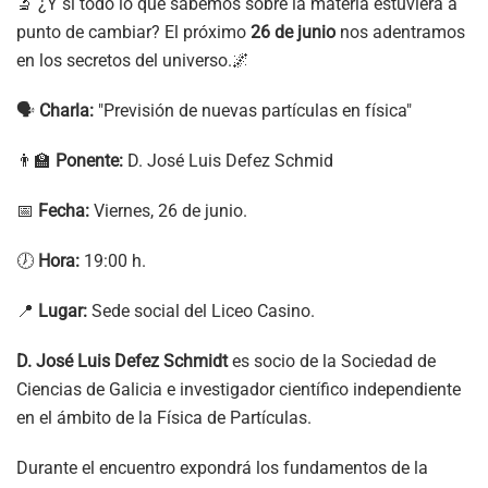
🔬 ¿Y si todo lo que sabemos sobre la materia estuviera a
punto de cambiar? El próximo
26 de junio
nos adentramos
en los secretos del universo.🌌
🗣️
Charla:
"Previsión de nuevas partículas en física"
👨‍🏫
Ponente:
D. José Luis Defez Schmid
📅
Fecha:
Viernes, 26 de junio.
🕖
Hora:
19:00 h.
📍
Lugar:
Sede social del Liceo Casino.
D. José Luis Defez Schmidt
es socio de la Sociedad de
Ciencias de Galicia e investigador científico independiente
en el ámbito de la Física de Partículas.
Durante el encuentro expondrá los fundamentos de la