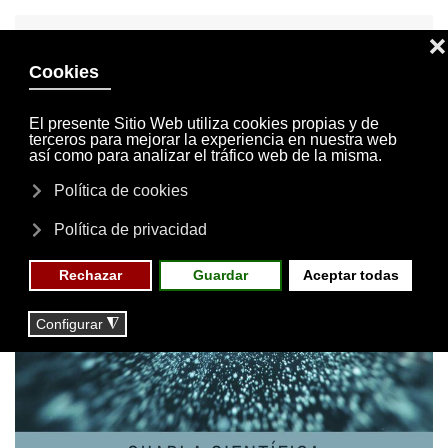
INVITACIONES
MI CUENTA
Skip to main content
MENÚ
EVENTOS
RESERVAS