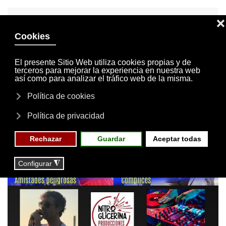
INVITACIONES
MI CUENTA
Skip to main content
MENÚ
EVENTOS
RESERVAS