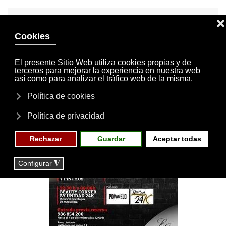
INVITACIONES
MI CUENTA
Skip to main content
MENÚ
EVENTOS
RESERVAS