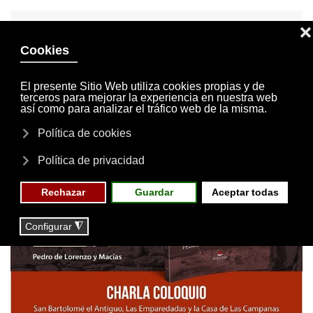
INVITACIONES
MI CUENTA
Skip to main content
MENÚ
EVENTOS
RESERVAS