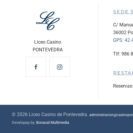
SEDE 
C/ Manue
36002 Po
GPS:
42.
Liceo Casino
PONTEVEDRA
Tlf: 986 
RESTA
Reservas
©
2026
Liceo Casino de Pontevedra.
administracion@casinopo
Developep by:
Bonaval Multimedia