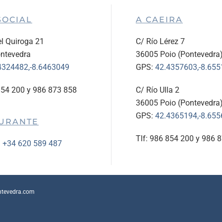
SOCIAL
A CAEIRA
l Quiroga 21
C/ Río Lérez 7
ntevedra
36005 Poio (Pontevedra
4324482,-8.6463049
GPS:
42.4357603,-8.65
854 200 y 986 873 858
C/ Río Ulla 2
36005 Poio (Pontevedra
GPS:
42.4365194,-8.65
URANTE
Tlf: 986 854 200 y 986 
:
+34 620 589 487
ntevedra.com