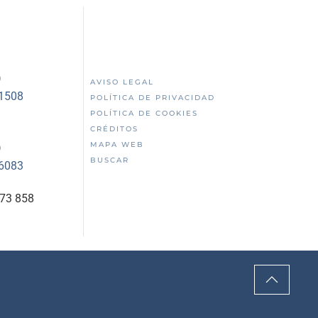
)
AVISO LEGAL
51508
POLÍTICA DE PRIVACIDAD
POLÍTICA DE COOKIES
CRÉDITOS
MAPA WEB
)
BUSCAR
56083
873 858