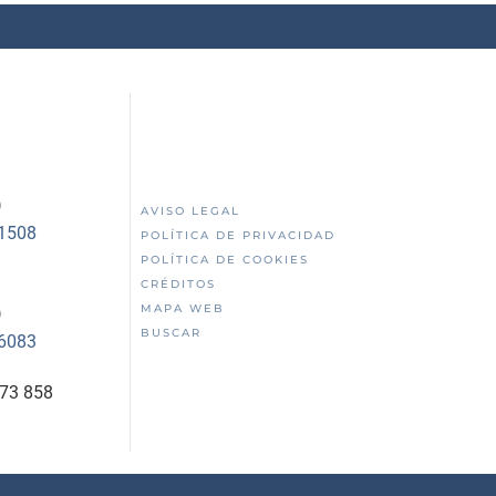
)
AVISO LEGAL
51508
POLÍTICA DE PRIVACIDAD
POLÍTICA DE COOKIES
CRÉDITOS
MAPA WEB
)
BUSCAR
56083
873 858