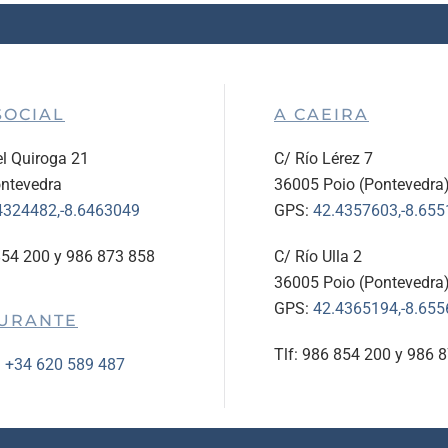
SOCIAL
A CAEIRA
l Quiroga 21
C/ Río Lérez 7
ntevedra
36005 Poio (Pontevedra
4324482,-8.6463049
GPS:
42.4357603,-8.65
854 200 y 986 873 858
C/ Río Ulla 2
36005 Poio (Pontevedra
GPS:
42.4365194,-8.65
URANTE
Tlf: 986 854 200 y 986 
:
+34 620 589 487