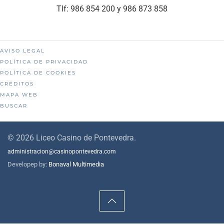
Tlf: 986 854 200 y 986 873 858
AVISO LEGAL
POLÍTICA DE PRIVACIDAD
POLÍTICA DE COOKIES
CRÉDITOS
MAPA WEB
BUSCAR
©
2026
Liceo Casino de Pontevedra.
administracion@casinopontevedra.com
Developep by:
Bonaval Multimedia