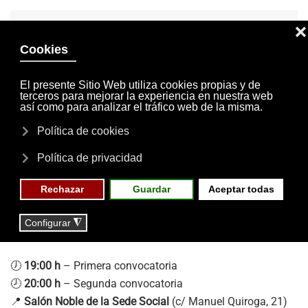
INVITACIONES
MI CUENTA
Skip to main content
MENÚ
EVENTOS
RESERVAS
11 DE MARZO DE 2026
NOTICIAS
Asamblea General _
Recordatorio
importante para socios
⏳ El
sábado 14 de marzo a las 13:00 h
finaliza el plazo
para presentar la
delegación de voto
para la
Junta General
Ordinaria
, que se celebrará el
17 de marzo de 2026.
🕖
19:00 h
– Primera convocatoria
🕗
20:00 h
– Segunda convocatoria
📍
Salón Noble de la Sede Social
(c/ Manuel Quiroga, 21)