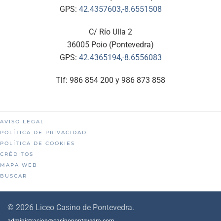
GPS:
42.4357603,-8.6551508
C/ Río Ulla 2
36005 Poio (Pontevedra)
GPS:
42.4365194,-8.6556083
Tlf: 986 854 200 y 986 873 858
AVISO LEGAL
POLÍTICA DE PRIVACIDAD
POLÍTICA DE COOKIES
CRÉDITOS
MAPA WEB
BUSCAR
©
2026
Liceo Casino de Pontevedra.