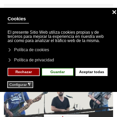
INVITACIONES
MI CUENTA
Skip to main content
MENÚ
EVENTOS
RESERVAS