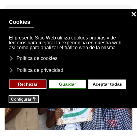
INVITACIONES
MI CUENTA
Skip to main content
MENÚ
EVENTOS
RESERVAS