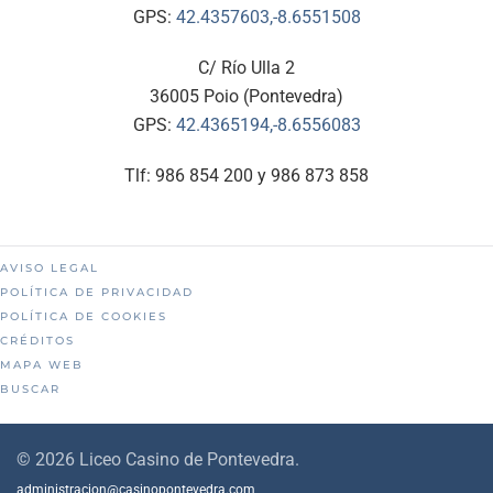
GPS:
42.4357603,-8.6551508
C/ Río Ulla 2
36005 Poio (Pontevedra)
GPS:
42.4365194,-8.6556083
Tlf: 986 854 200 y 986 873 858
AVISO LEGAL
POLÍTICA DE PRIVACIDAD
POLÍTICA DE COOKIES
CRÉDITOS
MAPA WEB
BUSCAR
©
2026
Liceo Casino de Pontevedra.
administracion@casinopontevedra.com