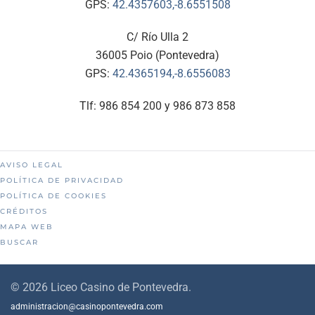
GPS:
42.4357603,-8.6551508
C/ Río Ulla 2
36005 Poio (Pontevedra)
GPS:
42.4365194,-8.6556083
Tlf: 986 854 200 y 986 873 858
AVISO LEGAL
POLÍTICA DE PRIVACIDAD
POLÍTICA DE COOKIES
CRÉDITOS
MAPA WEB
BUSCAR
©
2026
Liceo Casino de Pontevedra.
administracion@casinopontevedra.com