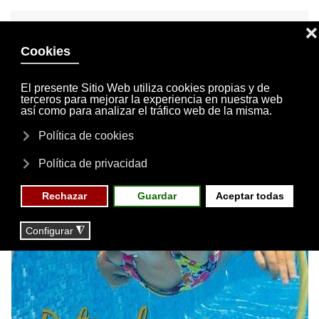
INVITACIONES
MI CUENTA
Skip to main content
MENÚ
EVENTOS
RESERVAS