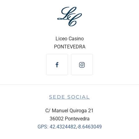
Liceo Casino
PONTEVEDRA
SEDE SOCIAL
C/ Manuel Quiroga 21
36002 Pontevedra
GPS:
42.4324482,-8.6463049