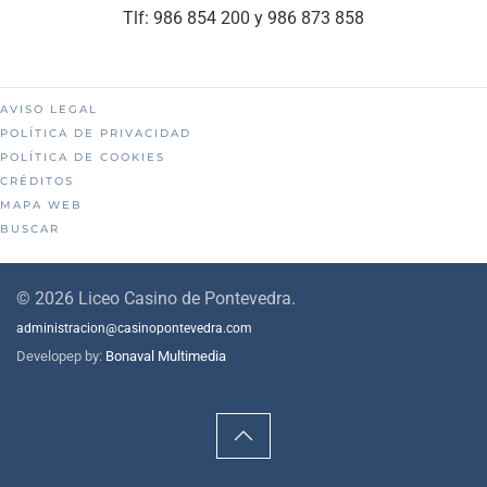
Tlf: 986 854 200 y 986 873 858
AVISO LEGAL
POLÍTICA DE PRIVACIDAD
POLÍTICA DE COOKIES
CRÉDITOS
MAPA WEB
BUSCAR
©
2026
Liceo Casino de Pontevedra.
administracion@casinopontevedra.com
Developep by:
Bonaval Multimedia