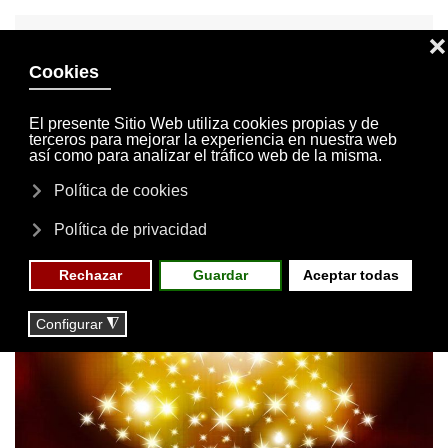
INVITACIONES
MI CUENTA
Skip to main content
MENÚ
EVENTOS
RESERVAS