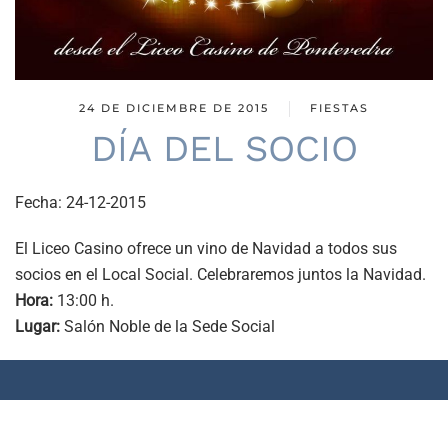
24 DE DICIEMBRE DE 2015
FIESTAS
DÍA DEL SOCIO
Fecha:
24-12-2015
El Liceo Casino ofrece un vino de Navidad a todos sus
socios en el Local Social. Celebraremos juntos la Navidad.
Hora:
13:00 h.
Lugar:
Salón Noble de la Sede Social