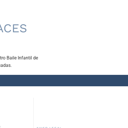
RACES
ro Baile Infantil de
uadas.
)