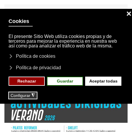
INVITACIONES
MI CUENTA
Skip to main content
MENÚ
EVENTOS
RESERVAS