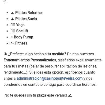
tí.
🧘
Pilates Reformer
🧘 Pilates Suelo
🧘‍♂️
Yoga
🏋️‍♀️
SheLift
⚡
Body Pump
👟
Fitness
🎯
¿Prefieres algo hecho a tu medida?
Prueba nuestros
Entrenamientos Personalizados
, diseñados exclusivamente
para tus metas (bajar de peso, rehabilitación de lesiones,
rendimiento...). Si eliges esta opción, escríbenos cuanto
antes a
administracion@casinopontevedra.com
y nos
pondremos en contacto contigo para coordinar horarios.
¡No te quedes sin tu plaza este verano! 🌊