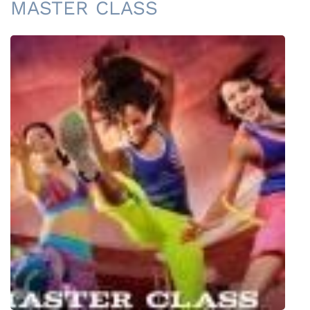
MASTER CLASS