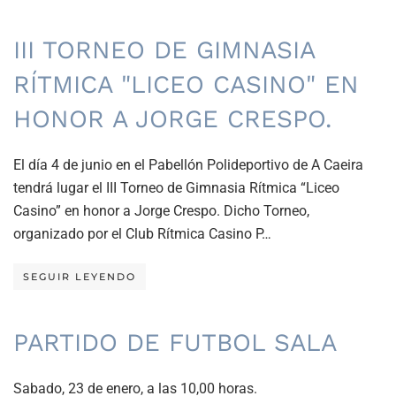
III TORNEO DE GIMNASIA
RÍTMICA "LICEO CASINO" EN
HONOR A JORGE CRESPO.
El día 4 de junio en el Pabellón Polideportivo de A Caeira
tendrá lugar el III Torneo de Gimnasia Rítmica “Liceo
Casino” en honor a Jorge Crespo. Dicho Torneo,
organizado por el Club Rítmica Casino P…
SEGUIR LEYENDO
PARTIDO DE FUTBOL SALA
Sabado, 23 de enero, a las 10,00 horas.