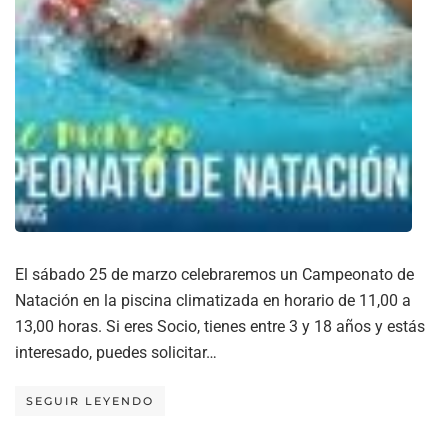
El sábado 25 de marzo celebraremos un Campeonato de
Natación en la piscina climatizada en horario de 11,00 a
13,00 horas. Si eres Socio, tienes entre 3 y 18 años y estás
interesado, puedes solicitar…
SEGUIR LEYENDO