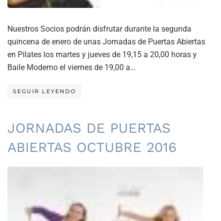
Nuestros Socios podrán disfrutar durante la segunda
quincena de enero de unas Jornadas de Puertas Abiertas
en Pilates los martes y jueves de 19,15 a 20,00 horas y
Baile Moderno el viernes de 19,00 a…
SEGUIR LEYENDO
JORNADAS DE PUERTAS
ABIERTAS OCTUBRE 2016