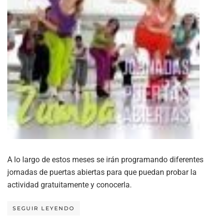
A lo largo de estos meses se irán programando diferentes
jornadas de puertas abiertas para que puedan probar la
actividad gratuitamente y conocerla.
SEGUIR LEYENDO