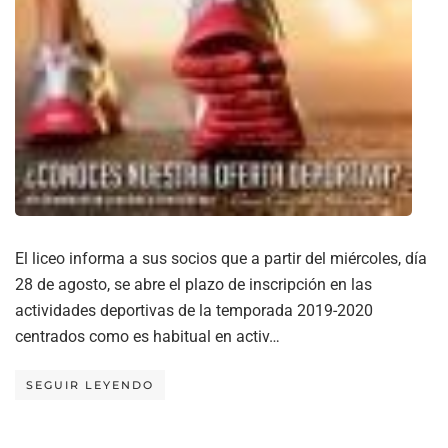
El liceo informa a sus socios que a partir del miércoles, día
28 de agosto, se abre el plazo de inscripción en las
actividades deportivas de la temporada 2019-2020
centrados como es habitual en activ…
SEGUIR LEYENDO