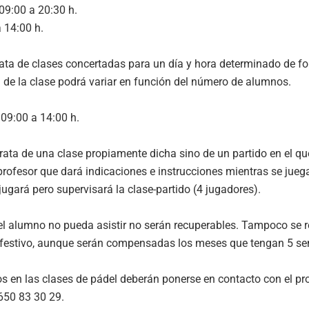
 09:00 a 20:30 h.
 14:00 h.
trata de clases concertadas para un día y hora determinado de f
a de la clase podrá variar en función del número de alumnos.
09:00 a 14:00 h.
trata de una clase propiamente dicha sino de un partido en el qu
 profesor que dará indicaciones e instrucciones mientras se juega
jugará pero supervisará la clase-partido (4 jugadores).
 el alumno no pueda asistir no serán recuperables. Tampoco se r
 festivo, aunque serán compensadas los meses que tengan 5 se
s en las clases de pádel deberán ponerse en contacto con el pro
 650 83 30 29.