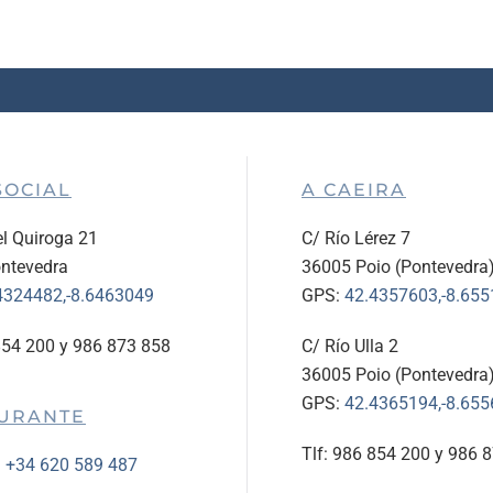
SOCIAL
A CAEIRA
l Quiroga 21
C/ Río Lérez 7
ntevedra
36005 Poio (Pontevedra
4324482,-8.6463049
GPS:
42.4357603,-8.65
854 200 y 986 873 858
C/ Río Ulla 2
36005 Poio (Pontevedra
GPS:
42.4365194,-8.65
URANTE
Tlf: 986 854 200 y 986 
:
+34 620 589 487