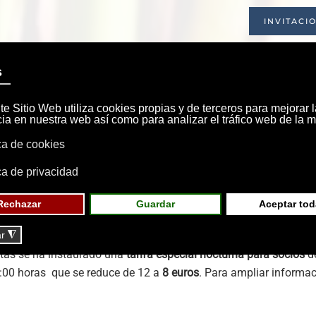
INVITACI
INICIO
SOCIEDAD
INSTALACIONE
del Temporada 2025-2
s modalidades de clases de pádel: escuela infantil, escuela de a
ces pueden revisar los horarios, tarifas y las normas para la res
stas se ha instaurado una
tarifa especial nocturna para socios
de
0:00 horas que se reduce de 12 a
8 euros
. Para ampliar informac