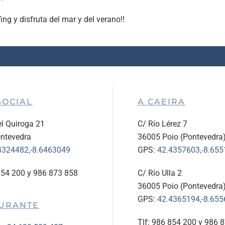
ing y disfruta del mar y del verano!!
SOCIAL
A CAEIRA
l Quiroga 21
C/ Río Lérez 7
ntevedra
36005 Poio (Pontevedra
4324482,-8.6463049
GPS:
42.4357603,-8.65
854 200 y 986 873 858
C/ Río Ulla 2
36005 Poio (Pontevedra
GPS:
42.4365194,-8.65
URANTE
Tlf: 986 854 200 y 986 