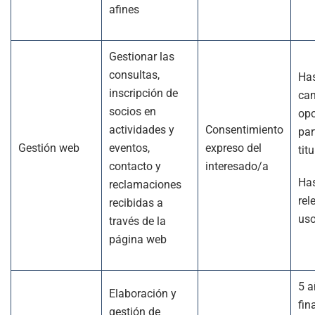
afines
Gestionar las
consultas,
Has
inscripción de
can
socios en
opo
actividades y
Consentimiento
par
Gestión web
eventos,
expreso del
titu
contacto y
interesado/a
Has
reclamaciones
rel
recibidas a
us
través de la
página web
5 a
Elaboración y
fin
gestión de