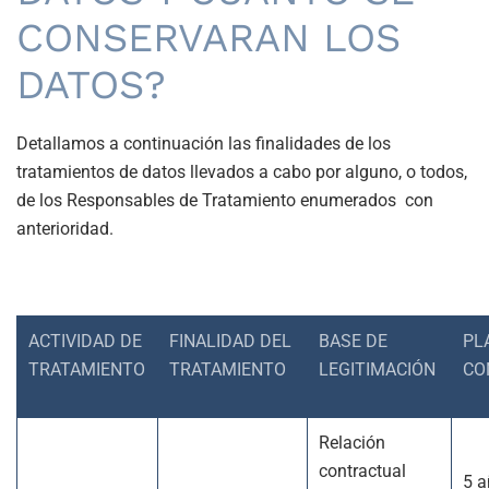
CONSERVARAN LOS
DATOS?
Detallamos a continuación las finalidades de los
tratamientos de datos llevados a cabo por alguno, o todos,
de los Responsables de Tratamiento enumerados con
anterioridad.
ACTIVIDAD DE
FINALIDAD DEL
BASE DE
PL
TRATAMIENTO
TRATAMIENTO
LEGITIMACIÓN
CO
Relación
contractual
5 a