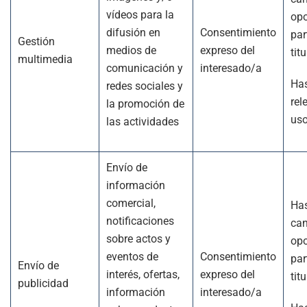
vídeos para la
opo
difusión en
Consentimiento
par
Gestión
medios de
expreso del
titu
multimedia
comunicación y
interesado/a
Has
redes sociales y
rel
la promoción de
us
las actividades
Envío de
información
comercial,
Has
notificaciones
can
sobre actos y
opo
eventos de
Consentimiento
par
Envío de
interés, ofertas,
expreso del
titu
publicidad
información
interesado/a