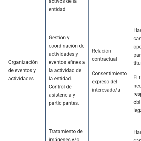
activos de la
entidad
Has
Gestión y
can
coordinación de
opo
Relación
actividades y
par
contractual
Organización
eventos afines a
titu
de eventos y
la actividad de
Consentimiento
El 
actividades
la entidad.
expreso del
nec
Control de
interesado/a
res
asistencia y
obl
participantes.
leg
Tratamiento de
Has
imágenes y/o
can