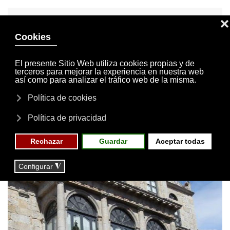
INVITACIONES
MI CUENTA
Skip to main content
MENÚ
EVENTOS
RESERVAS