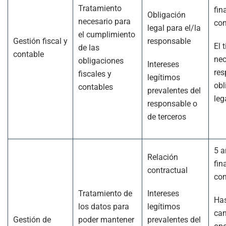
Tratamiento
fin
Obligación
necesario para
con
legal para el/la
el cumplimiento
Gestión fiscal y
responsable
El 
de las
contable
nec
obligaciones
Intereses
res
fiscales y
legítimos
obl
contables
prevalentes del
leg
responsable o
de terceros
5 a
Relación
fin
contractual
con
Tratamiento de
Intereses
Has
los datos para
legítimos
can
Gestión de
poder mantener
prevalentes del