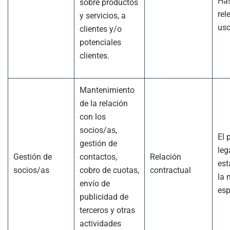
Has
sobre productos
rel
y servicios, a
us
clientes y/o
potenciales
clientes.
Mantenimiento
de la relación
con los
socios/as,
El 
gestión de
leg
Gestión de
contactos,
Relación
est
socios/as
cobro de cuotas,
contractual
la 
envío de
esp
publicidad de
terceros y otras
actividades