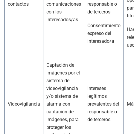
opo
contactos
comunicaciones
responsable o
par
con los
de terceros
titu
interesados/as
Consentimiento
Has
expreso del
rel
interesado/a
us
Captación de
imágenes por el
sistema de
videovigilancia
Intereses
y/o sistema de
legítimos
Videovigilancia
alarma con
prevalentes del
Má
captación de
responsable o
imágenes, para
de terceros
proteger los